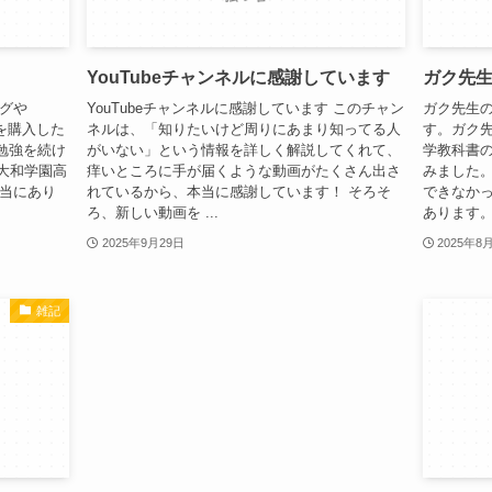
YouTubeチャンネルに感謝しています
ガク先
グや
YouTubeチャンネルに感謝しています このチャン
ガク先生の
材を購入した
ネルは、「知りたいけど周りにあまり知ってる人
す。ガク先
勉強を続け
がいない」という情報を詳しく解説してくれて、
学教科書
西大和学園高
痒いところに手が届くような動画がたくさん出さ
みました
当にあり
れているから、本当に感謝しています！ そろそ
できなか
ろ、新しい動画を ...
あります。 
2025年9月29日
2025年8
雑記