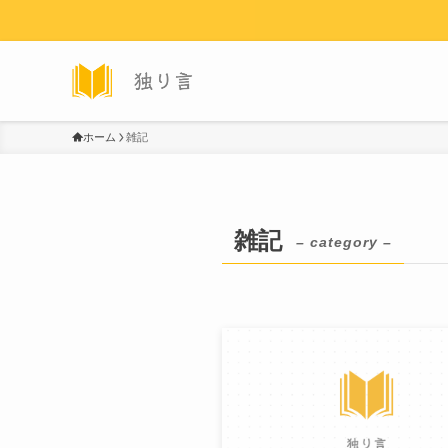
ホーム
雑記
雑記
– category –