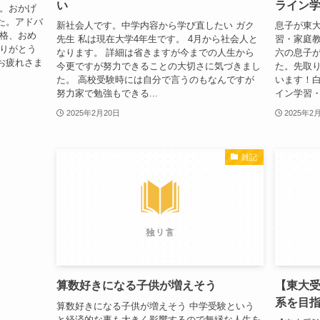
い
ライン
た。おかげ
た。アドバ
新社会人です。中学内容から学び直したい ガク
息子が東
合格、おめ
先生 私は現在大学4年生です。 4月から社会人と
習・家庭教
ありがとう
なります。 詳細は省きますが今までの人生から
六の息子が
お疲れさま
今更ですが努力できることの大切さに気づきまし
た。先取
た。 高校受験時には自分で言うのもなんですが
います！
努力家で勉強もできる...
イン学習・
2025年2月20日
2025年2
雑記
算数好きになる子供が増えそう
【東大
系を目
算数好きになる子供が増えそう 中学受験という
と経済的な事も大きく影響するので無縁な人生を