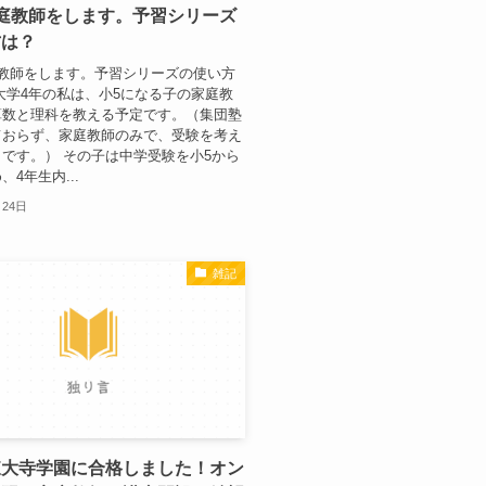
庭教師をします。予習シリーズ
方は？
庭教師をします。予習シリーズの使い方
大学4年の私は、小5になる子の家庭教
算数と理科を教える予定です。（集団塾
ておらず、家庭教師のみで、受験を考え
です。） その子は中学受験を小5から
4年生内...
月24日
雑記
東大寺学園に合格しました！オン