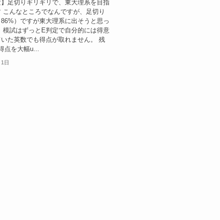
験】足切りギリギリで、東大理系を目指
 こんなところでなんですが、足切り
86%）ですが東大理系に出そうと思っ
 模試はずっとE判定で自分的には得意
いた英数でも得点が取れません。 残
点を大幅u...
月1日