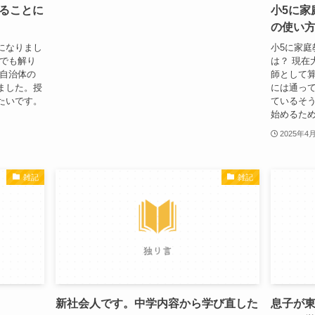
ることに
小5に家
の使い
になりまし
小5に家
分でも解り
は？ 現在
ら自治体の
師として
ました。授
には通っ
たいです。
ているそう
始めるため、
2025年4
雑記
雑記
新社会人です。中学内容から学び直した
息子が