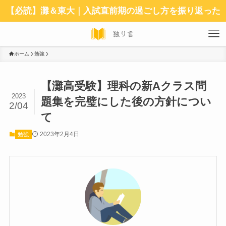
【必読】灘＆東大｜入試直前期の過ごし方を振り返った
ホーム
勉強
【灘高受験】理科の新Aクラス問
2023
題集を完璧にした後の方針につい
2/04
て
2023年2月4日
勉強